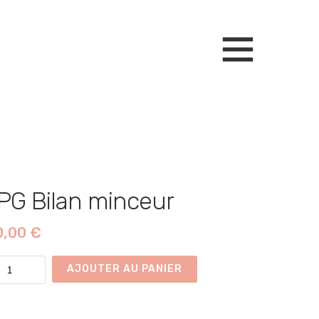
PG Bilan minceur
0,00
€
ntité
AJOUTER AU PANIER
G
an