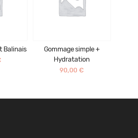
 Balinais
Gommage simple +
Hydratation
€
90,00
€