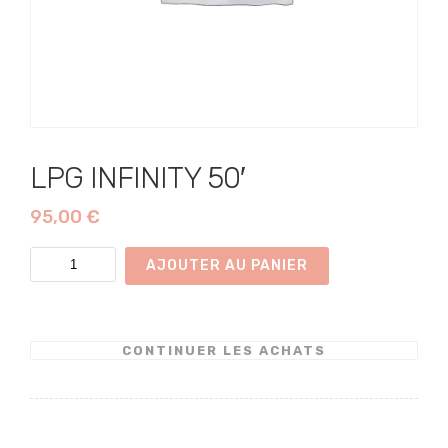
LPG INFINITY 50′
95,00
€
quantité
AJOUTER AU PANIER
de
LPG
INFINITY
CONTINUER LES ACHATS
50'