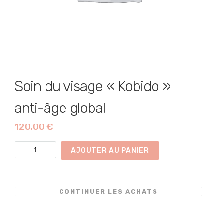
Soin du visage « Kobido »
anti-âge global
120,00
€
quantité
AJOUTER AU PANIER
de
Soin
du
CONTINUER LES ACHATS
visage
"Kobido"