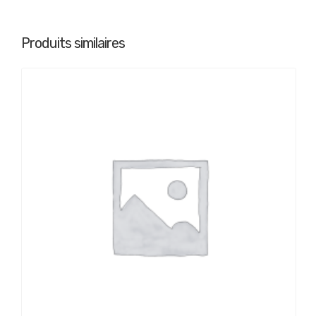
anti-
âge
global
Produits similaires