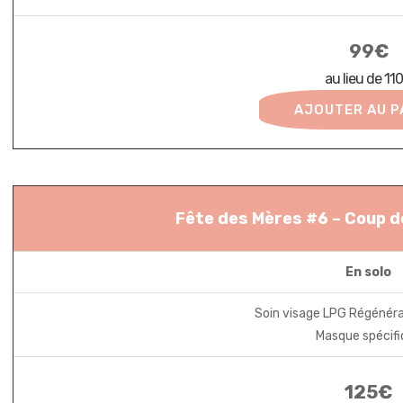
99€
au lieu de 11
AJOUTER AU P
Fête des Mères #6 – Coup 
En solo
Soin visage LPG Régénérat
Masque spécif
125€