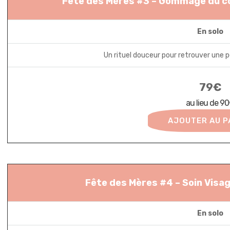
Fête des Mères #3 – Gommage du co
En solo
Un rituel douceur pour retrouver une pe
79€
au lieu de 9
AJOUTER AU P
Fête des Mères #4 – Soin Visage
En solo