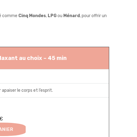
lité comme
Cinq Mondes
,
LPG
ou
Ménard
, pour offrir un
axant au choix – 45 min
paiser le corps et l’esprit.
5€
ANIER