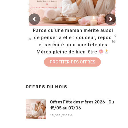
EAUTE :
Parce qu’une maman mérite aussi
Paris propose
dispon
de penser à elle : douceur, repos
soins bronzants.
Idéals 
et sérénité pour une fête des
plus pour les
uvrir
Mères pleine de bien-être
R LE SOIN
PROFITER DES OFFRES
OFFRES DU MOIS
Offres Fête des mères 2026 - Du
15/05 au 07/06
15/05/2026