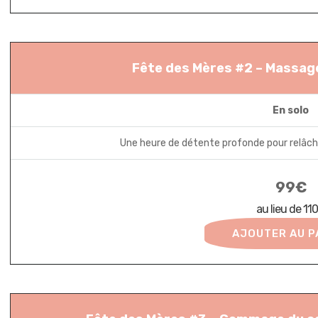
Fête des Mères #2 – Massage
En solo
Une heure de détente profonde pour relâche
99€
au lieu de 11
AJOUTER AU P