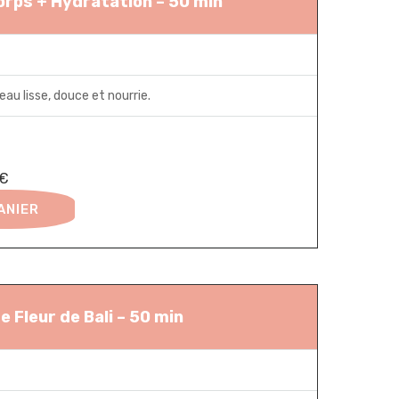
rps + Hydratation – 50 min
au lisse, douce et nourrie.
0€
ANIER
 Fleur de Bali – 50 min