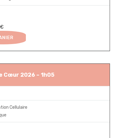
0€
ANIER
de Cœur 2026 – 1h05
ion Cellulaire
ique