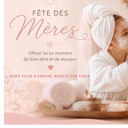
NOUVEAUTE :
Tous nos soins sont
Venez vite découvrir le nouvel
appareil Neocare Elite de
ibles en bons cadeaux.
Bloomea
pour offrir un moment de
pour visage et corps
bien-être.
DECOUVRIR LE SOIN
FAIRE UN CADEAU