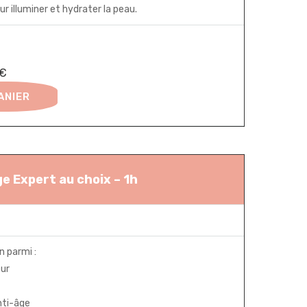
our illuminer et hydrater la peau.
0€
ANIER
e Expert au choix – 1h
n parmi :
eur
nti-âge