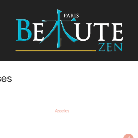
ses
Aisselles