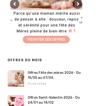
Tous no
Parce qu’une maman mérite aussi
opose
disponibles en
de penser à elle : douceur, repos
onzants.
Idéals pour off
et sérénité pour une fête des
 les
bien-
Mères pleine de bien-être
FAIRE UN
N
PROFITER DES OFFRES
OFFRES DU MOIS
Offres Fête des mères 2026 - Du
15/05 au 07/06
15/05/2026
Offres Saint-Valentin 2026 - Du
24/01 au 14/02