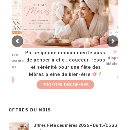
TE :
Tou
Parce qu’une maman mérite aussi
s propose
disponible
de penser à elle : douceur, repos
s bronzants.
Idéals pour
et sérénité pour une fête des
 pour les
r
Mères pleine de bien-être
FAI
 SOIN
PROFITER DES OFFRES
OFFRES DU MOIS
Offres Fête des mères 2026 - Du 15/05 au