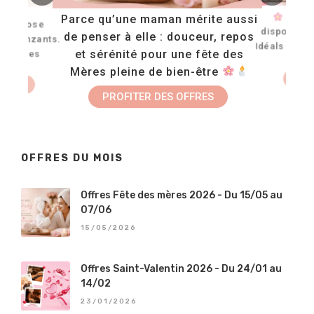
TE :
Tou
Parce qu’une maman mérite aussi
s propose
disponible
de penser à elle : douceur, repos
s bronzants.
Idéals pour
et sérénité pour une fête des
 pour les
r
Mères pleine de bien-être
FAI
 SOIN
PROFITER DES OFFRES
OFFRES DU MOIS
Offres Fête des mères 2026 - Du 15/05 au
07/06
15/05/2026
Offres Saint-Valentin 2026 - Du 24/01 au
14/02
23/01/2026