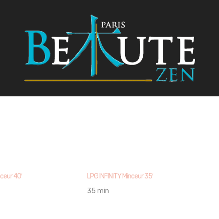
ceur 40′
LPG INFINITY Minceur 35′
35 min