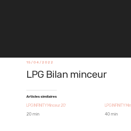
15/04/2022
LPG Bilan minceur
Articles similaires
LPG INFINITY Minceur 20′
LPG INFINITY Min
20 min
40 min