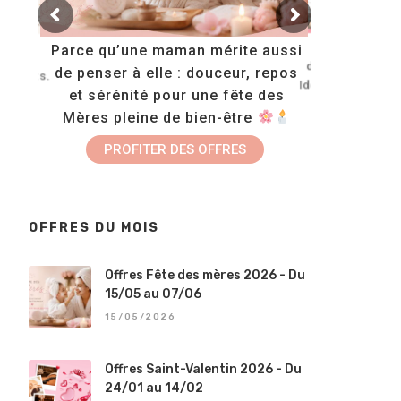
Tous no
Parce qu’une maman mérite aussi
opose
disponibles en
de penser à elle : douceur, repos
onzants.
Idéals pour off
et sérénité pour une fête des
 les
bien-
Mères pleine de bien-être
FAIRE UN
N
PROFITER DES OFFRES
OFFRES DU MOIS
Offres Fête des mères 2026 - Du
15/05 au 07/06
15/05/2026
Offres Saint-Valentin 2026 - Du
24/01 au 14/02