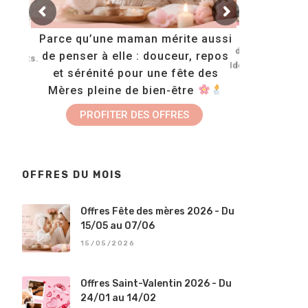
Tous no
Parce qu’une maman mérite aussi
opose
disponibles en
de penser à elle : douceur, repos
onzants.
Idéals pour off
et sérénité pour une fête des
 les
bien-
Mères pleine de bien-être
FAIRE UN
N
PROFITER DES OFFRES
OFFRES DU MOIS
Offres Fête des mères 2026 - Du
15/05 au 07/06
15/05/2026
Offres Saint-Valentin 2026 - Du
24/01 au 14/02