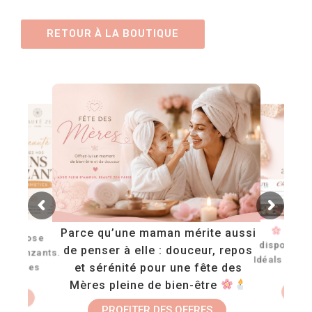
RETOUR À LA BOUTIQUE
TE :
Tou
Parce qu’une maman mérite aussi
s propose
disponible
de penser à elle : douceur, repos
s bronzants.
Idéals pour
et sérénité pour une fête des
 pour les
r
Mères pleine de bien-être
FAI
 SOIN
PROFITER DES OFFRES