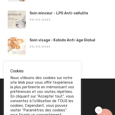
Soin minceur - LPG Anti-cellulite
30/03/2025
Soin visage - Kobido Anti-âge Global
30/03/2025
Cookies
Nous utilisons des cookies sur notre
site Web pour vous offrir l'expérience
EN SAVOIR PLUS
la plus pertinente en mémorisant vos
préférences et vos visites répétées.
Politique de confidentialité
En cliquant sur "Accepter tout", vous
consentez à l'utilisation de TOUS les
Conditions générales de vente
cookies. Cependant, vous pouvez
visiter "Paramètres des cookies"
0
Politique des cookies
pour fournir un consentement